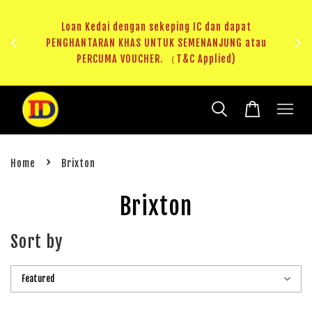
ji 1
KHAS
Loan Kedai dengan sekeping IC dan dapat
（T&C
PENGHANTARAN KHAS UNTUK SEMENANJUNG atau
RM20 
PERCUMA VOUCHER. （T&C Applied)
›
Home
Brixton
Brixton
Sort by