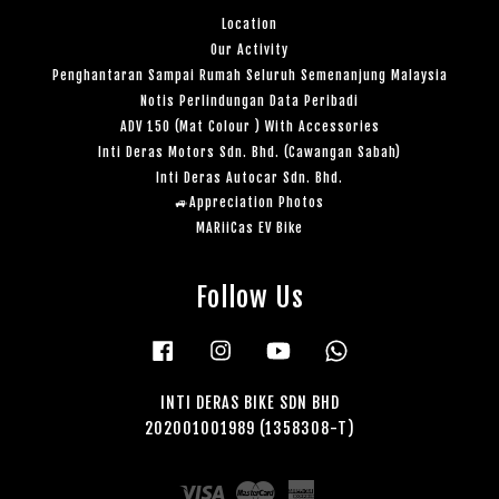
Location
Our Activity
Penghantaran Sampai Rumah Seluruh Semenanjung Malaysia
Notis Perlindungan Data Peribadi
ADV 150 (Mat Colour ) With Accessories
Inti Deras Motors Sdn. Bhd. (Cawangan Sabah)
Inti Deras Autocar Sdn. Bhd.
🚙Appreciation Photos
MARiiCas EV Bike
Follow Us
Facebook
Instagram
YouTube
Whatsapp
INTI DERAS BIKE SDN BHD
202001001989 (1358308-T)
Visa
Master
American