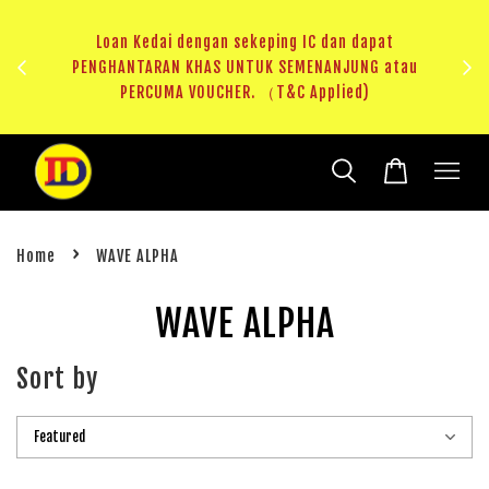
ji 1
KHAS
Loan Kedai dengan sekeping IC dan dapat
（T&C
PENGHANTARAN KHAS UNTUK SEMENANJUNG atau
RM20 
PERCUMA VOUCHER. （T&C Applied)
›
Home
WAVE ALPHA
WAVE ALPHA
Sort by