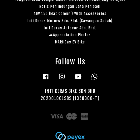
Notis Perlindungan Data Peribadi
ADV 150 (Mat Colour ) With Accessories
Inti Deras Motors Sdn. Bhd. (Cawangan Sabah)
Inti Deras Autocar Sdn. Bhd.
🚙Appreciation Photos
MARiiCas EV Bike
Follow Us
Facebook
Instagram
YouTube
Whatsapp
INTI DERAS BIKE SDN BHD
202001001989 (1358308-T)
Visa
Master
American
Express