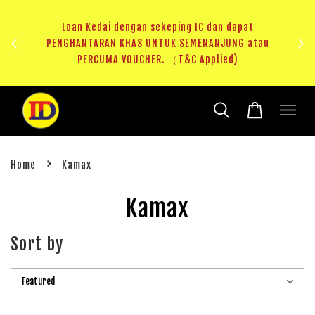
ji 1
KHAS
Loan Kedai dengan sekeping IC dan dapat
（T&C
PENGHANTARAN KHAS UNTUK SEMENANJUNG atau
RM20 
PERCUMA VOUCHER. （T&C Applied)
›
Home
Kamax
Kamax
Sort by