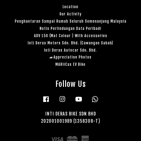
Location
Our Activity
Penghantaran Sampai Rumah Seluruh Semenanjung Malaysia
Notis Perlindungan Data Peribadi
ADV 150 (Mat Colour ) With Accessories
Inti Deras Motors Sdn. Bhd. (Cawangan Sabah)
Inti Deras Autocar Sdn. Bhd.
🚙Appreciation Photos
MARiiCas EV Bike
Follow Us
Facebook
Instagram
YouTube
Whatsapp
INTI DERAS BIKE SDN BHD
202001001989 (1358308-T)
Visa
Master
American