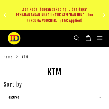
ji 1
KHAS
Loan Kedai dengan sekeping IC dan dapat
（T&C
PENGHANTARAN KHAS UNTUK SEMENANJUNG atau
RM20 
PERCUMA VOUCHER. （T&C Applied)
›
Home
KTM
KTM
Sort by