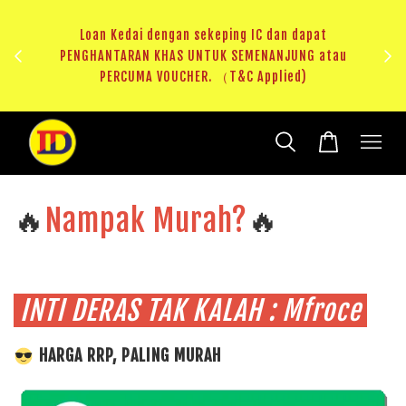
ji 1
KHAS
Loan Kedai dengan sekeping IC dan dapat
（T&C
PENGHANTARAN KHAS UNTUK SEMENANJUNG atau
RM20 
PERCUMA VOUCHER. （T&C Applied)
🔥
Nampak Murah?
🔥
INTI DERAS TAK KALAH : Mfroce
HARGA RRP, PALING MURAH