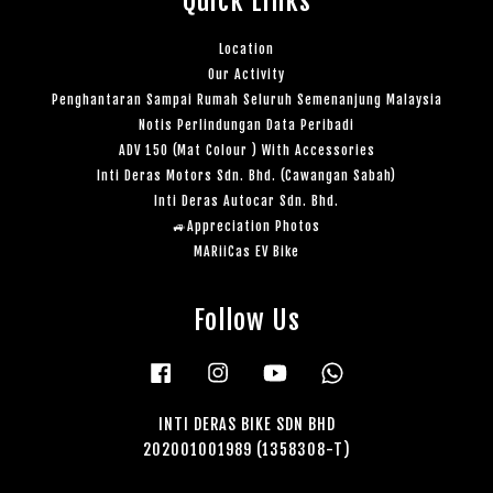
Quick Links
Location
Our Activity
Penghantaran Sampai Rumah Seluruh Semenanjung Malaysia
Notis Perlindungan Data Peribadi
ADV 150 (Mat Colour ) With Accessories
Inti Deras Motors Sdn. Bhd. (Cawangan Sabah)
Inti Deras Autocar Sdn. Bhd.
🚙Appreciation Photos
MARiiCas EV Bike
Follow Us
Facebook
Instagram
YouTube
Whatsapp
INTI DERAS BIKE SDN BHD
202001001989 (1358308-T)