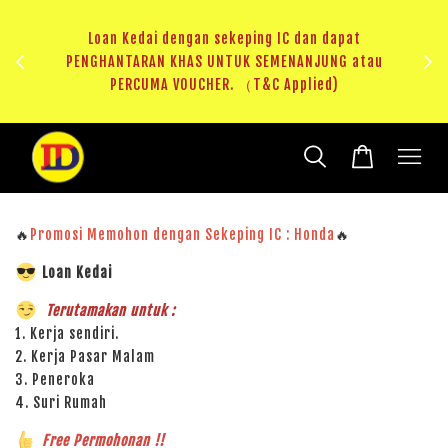
ji 1
KHAS
Loan Kedai dengan sekeping IC dan dapat
（T&C
PENGHANTARAN KHAS UNTUK SEMENANJUNG atau
RM20 
PERCUMA VOUCHER. （T&C Applied)
🔥
Promosi Memohon dengan Sekeping IC : Honda
🔥
Loan Kedai
Terutamakan untuk :
1. Kerja sendiri.
2. Kerja Pasar Malam
3. Peneroka
4. Suri Rumah
Free Permohonan !!