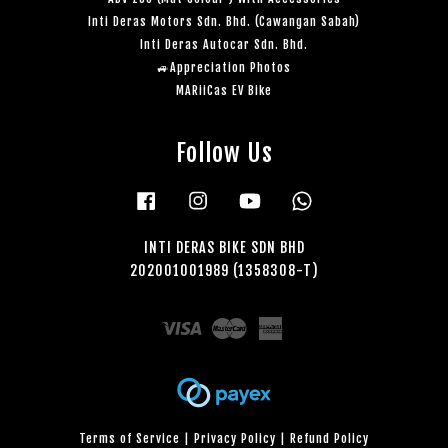
Inti Deras Motors Sdn. Bhd. (Cawangan Sabah)
Inti Deras Autocar Sdn. Bhd.
🚙Appreciation Photos
MARiiCas EV Bike
Follow Us
Facebook
Instagram
YouTube
Whatsapp
INTI DERAS BIKE SDN BHD
202001001989 (1358308-T)
Visa
Master
American
Express
Terms of Service
|
Privacy Policy
|
Refund Policy