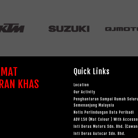
AMAT
Quick Links
RAN KHAS
Location
Our Activity
Penghantaran Sampai Rumah Selur
Semenanjung Malaysia
Notis Perlindungan Data Peribadi
ADV 150 (Mat Colour ) With Accesso
Inti Deras Motors Sdn. Bhd. (Cawa
Inti Deras Autocar Sdn. Bhd.