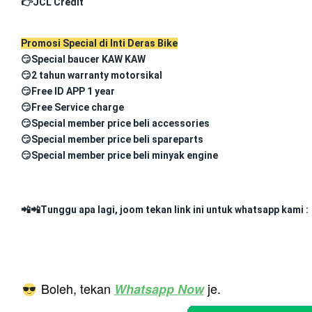
👉JCL Credit
Promosi Special di Inti Deras Bike
😏Special baucer KAW KAW
😏2 tahun warranty motorsikal
😏Free ID APP 1 year
😏Free Service charge
😏Special member price beli accessories
😏Special member price beli spareparts
😏Special member price beli minyak engine
📲📲Tunggu apa lagi, joom tekan link ini untuk whatsapp kami :
Boleh, tekan
je.
Whatsapp Now