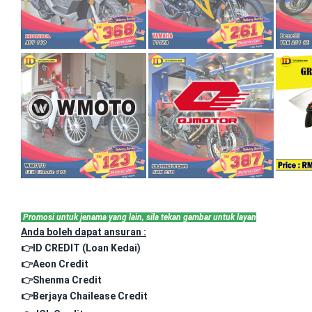
Promosi untuk jenama yang lain, sila tekan gambar untuk layan
Anda boleh dapat ansuran :
👉ID CREDIT (Loan Kedai)
👉Aeon Credit
👉Shenma Credit
👉Berjaya Chailease Credit