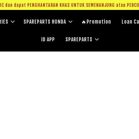
g IC dan dapat PENGHANTARAN KHAS UNTUK SEMENANJUNG atau PERC
RIES
SPAREPARTS HONDA
🔥Promotion
Loan Ca
ID APP
SPAREPARTS