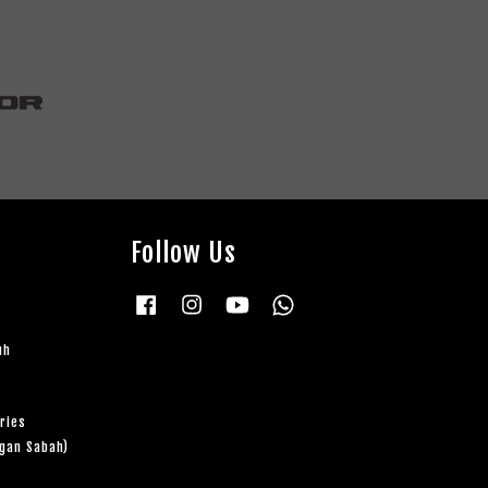
Follow Us
Facebook
Instagram
YouTube
Whatsapp
uh
ries
ngan Sabah)