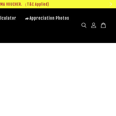
UMA VOUCHER. （T&C Applied)
lculator
🚙Appreciation Photos