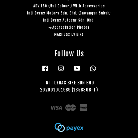
ADV 150 (Mat Colour ) With Accessories
Inti Deras Motors Sdn. Bhd. (Cawangan Sabah)
Inti Deras Autocar Sdn. Bhd.
🚙Appreciation Photos
MARiiCas EV Bike
Follow Us
Facebook
Instagram
YouTube
Whatsapp
INTI DERAS BIKE SDN BHD
202001001989 (1358308-T)
Visa
Master
American
Express