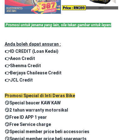
Promosi untuk jenama yang lain, sila tekan gambar untuk layani
Anda boleh dapat ansuran :
👉ID CREDIT (Loan Kedai)
👉Aeon Credit
👉Shenma Credit
👉Berjaya Chailease Credit
👉JCL Credit
Promosi Special di Inti Deras Bike
😏Special baucer KAW KAW
😏2 tahun warranty motorsikal
😏Free ID APP 1 year
😏Free Service charge
😏Special member price beli accessories
😏Special member price beli spareparts