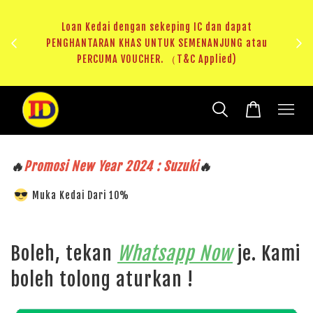
ji 1
KHAS
Loan Kedai dengan sekeping IC dan dapat
（T&C
PENGHANTARAN KHAS UNTUK SEMENANJUNG atau
RM20 
PERCUMA VOUCHER. （T&C Applied)
🔥
Promosi New Year 2024 : Suzuki
🔥
Muka Kedai Dari 10%
Boleh, tekan
Whatsapp Now
je. Kami
boleh tolong aturkan !