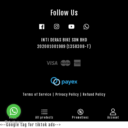
Follow Us
Facebook
Instagram
YouTube
Whatsapp
INTI DERAS BIKE SDN BHD
202001001989 (1358308-T)
Visa
Master
American
Express
Terms of Service
|
Privacy Policy
|
Refund Policy
Home
All products
Promotions
Account
<--Google tag for tiktok ads-->