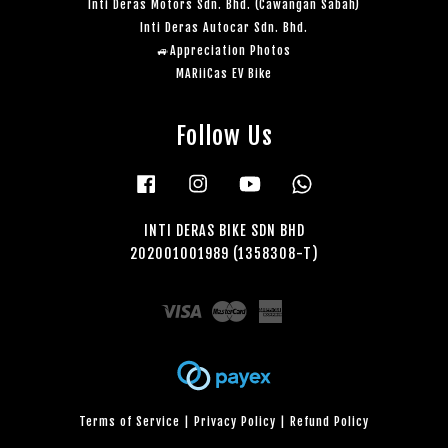
Inti Deras Motors Sdn. Bhd. (Cawangan Sabah)
Inti Deras Autocar Sdn. Bhd.
🚙Appreciation Photos
MARiiCas EV Bike
Follow Us
Facebook
Instagram
YouTube
Whatsapp
INTI DERAS BIKE SDN BHD
202001001989 (1358308-T)
Visa
Master
American
Express
Terms of Service
|
Privacy Policy
|
Refund Policy