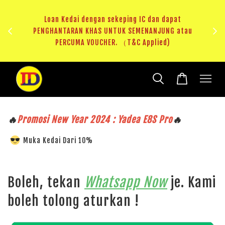
ji 1
KHAS
Loan Kedai dengan sekeping IC dan dapat
（T&C
PENGHANTARAN KHAS UNTUK SEMENANJUNG atau
RM20 
PERCUMA VOUCHER. （T&C Applied)
🔥
Promosi New Year 2024 : Yadea E8S Pro
🔥
Muka Kedai Dari 10%
Boleh, tekan
Whatsapp Now
je. Kami
boleh tolong aturkan !