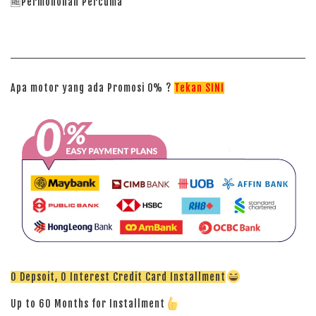
🆓Permohonan Percuma
Apa motor yang ada Promosi 0% ?
Tekan SINI
0 Depsoit, 0 Interest Credit Card Installment
Up to 60 Months for Installment