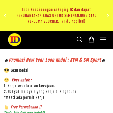
ji 1
KHAS
Loan Kedai dengan sekeping IC dan dapat
（T&C
PENGHANTARAN KHAS UNTUK SEMENANJUNG atau
RM20 
PERCUMA VOUCHER. （T&C Applied)
🔥
Promosi New Year Loan Kedai : SYM & SM Sport
🔥
Loan Kedai
Khas untuk :
1. Kerja swasta atau kerajaan.
2. Rakyat malaysia yang kerja di Singapura.
*Mesti ada permit kerja
Free Permohonan !!
Tiada Slip Gaji pun boleh!!