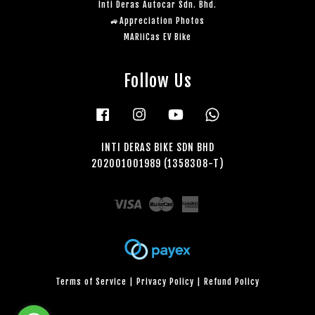
Inti Deras Autocar Sdn. Bhd.
🚙Appreciation Photos
MARiiCas EV Bike
Follow Us
Facebook
Instagram
YouTube
Whatsapp
INTI DERAS BIKE SDN BHD
202001001989 (1358308-T)
Visa
Master
American
Express
Terms of Service
|
Privacy Policy
|
Refund Policy