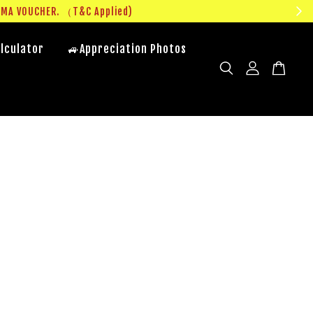
UMA VOUCHER. （T&C Applied)
lculator
🚙Appreciation Photos