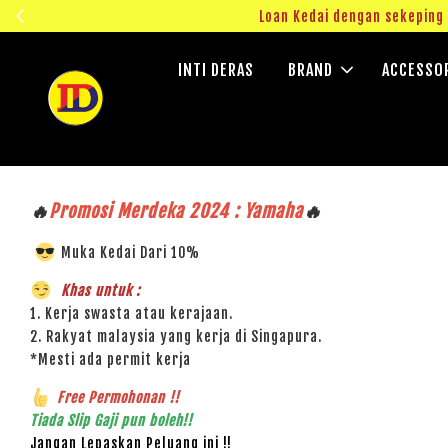
ngok!
Loan Kedai dengan sekepin
INTI DERAS
BRAND
ACCESSO
🔥
Promosi Merdeka 2024 : Yamaha
🔥
Muka Kedai Dari 10%
Khas untuk :
1. Kerja swasta atau kerajaan.
2. Rakyat malaysia yang kerja di Singapura.
*Mesti ada permit kerja
Free Permohonan !!
Tiada Slip Gaji pun boleh!!
Jangan Lepaskan Peluang ini !!