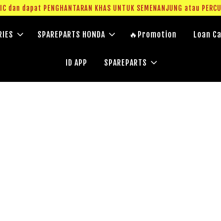
g IC dan dapat PENGHANTARAN KHAS UNTUK SEMENANJUNG atau PERC
RIES
SPAREPARTS HONDA
🔥Promotion
Loan Ca
ID APP
SPAREPARTS