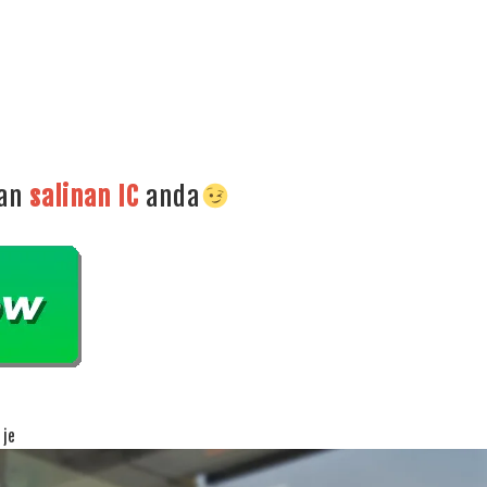
dan
salinan
IC
anda
 je