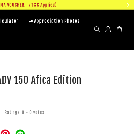
UMA VOUCHER. （T&C Applied)
lculator
🚙Appreciation Photos
DV 150 Afica Edition
Ratings:
0
-
0
votes