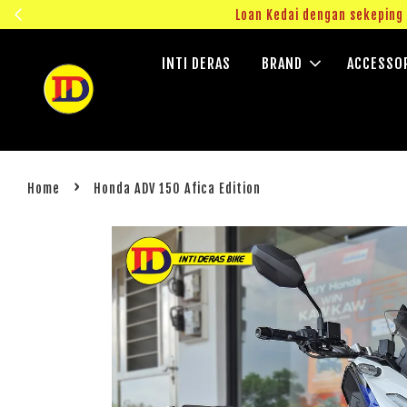
ngok!
Loan Kedai dengan sekepin
INTI DERAS
BRAND
ACCESSO
›
Home
Honda ADV 150 Afica Edition