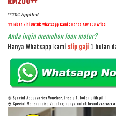
RM200++
**𝙏&𝘾 𝘼𝙥𝙥𝙡𝙞𝙚𝙙
👉🏻Tekan Sini Untuk Whatsapp Kami : Honda ADV 150 Afica
Anda ingin memohon loan motor?
Hanya Whatsapp kami
slip gaji
1 bulan 
🤩 Special Accessories Voucher, free gift boleh pilih pilih
😎 Special Merchandise Voucher, hanya untuk brand 𝙃𝙊𝙉𝘿𝘼