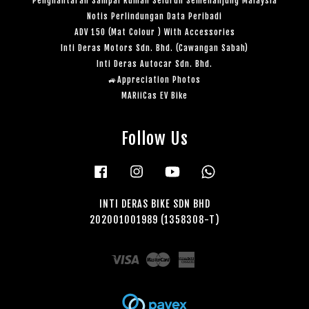
Penghantaran Sampai Rumah Seluruh Semenanjung Malaysia
Notis Perlindungan Data Peribadi
ADV 150 (Mat Colour ) With Accessories
Inti Deras Motors Sdn. Bhd. (Cawangan Sabah)
Inti Deras Autocar Sdn. Bhd.
🚙Appreciation Photos
MARiiCas EV Bike
Follow Us
Facebook
Instagram
YouTube
Whatsapp
INTI DERAS BIKE SDN BHD
202001001989 (1358308-T)
Visa
Master
American
Express