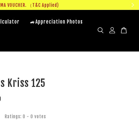
UMA VOUCHER. （T&C Applied)
lculator
🚙Appreciation Photos
s Kriss 125
0
Ratings:
0
-
0
votes