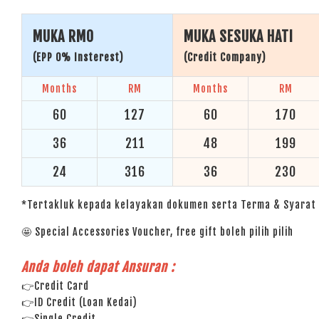
MUKA RM0
MUKA SESUKA HATI
(EPP 0% Insterest)
(Credit Company)
Months
RM
Months
RM
60
127
60
170
36
211
48
199
24
316
36
230
*Tertakluk kepada kelayakan dokumen serta Terma & Syarat 
🤩 Special Accessories Voucher, free gift boleh pilih pilih
Anda boleh dapat Ansuran :
👉Credit Card
👉ID Credit (Loan Kedai)
👉Single Credit