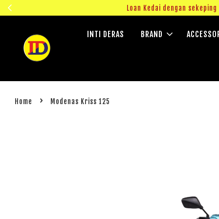
ngok!
Loan Kedai dengan sekepin
INTI DERAS
BRAND
ACCESSO
›
Home
Modenas Kriss 125