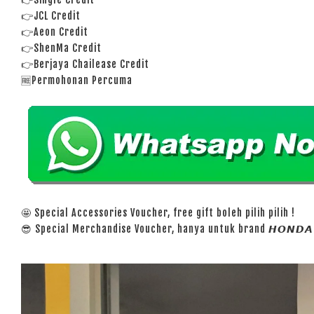
👉JCL Credit
👉Aeon Credit
👉ShenMa Credit
👉Berjaya Chailease Credit
🆓Permohonan Percuma
🤩 Special Accessories Voucher, free gift boleh pilih pilih !
😎 Special Merchandise Voucher, hanya untuk brand 𝙃𝙊𝙉𝘿𝘼 