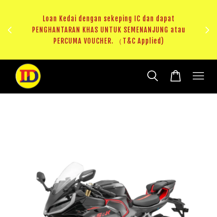
ji 1
KHAS
Loan Kedai dengan sekeping IC dan dapat
（T&C
PENGHANTARAN KHAS UNTUK SEMENANJUNG atau
RM20 
PERCUMA VOUCHER. （T&C Applied)