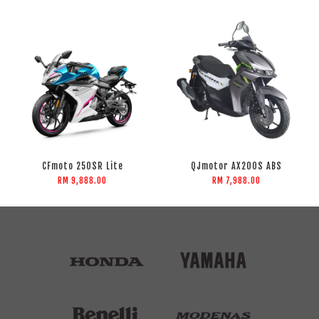
CFmoto 250SR Lite
QJmotor AX200S ABS
RM 9,888.00
RM 7,988.00