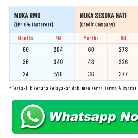
MUKA RM0
MUKA SESUKA HATI
(EPP 0% Insterest)
(Credit Company)
Months
RM
Months
RM
60
204
60
278
36
340
48
326
24
510
36
377
*Tertakluk kepada kelayakan dokumen serta Terma & Syarat 