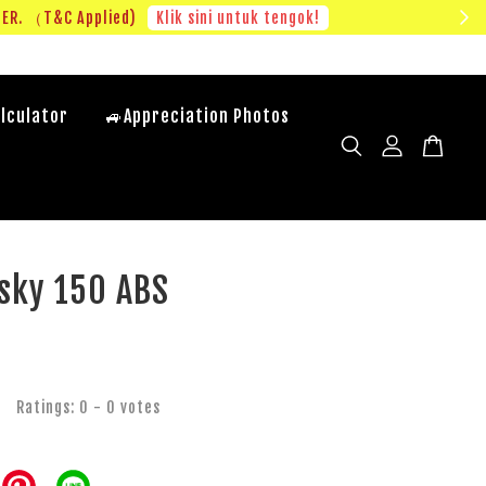
u PERCUMA VOUCHER. （T&C Applied)
Klik sini untuk tengok!
lculator
🚙Appreciation Photos
sky 150 ABS
Ratings:
0
-
0
votes