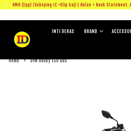
Muka (Deposit) RM0 (Epp) /Sekeping IC +Slip Gaji 1 Bulan
INTI DERAS
BRAND
ACCESSO
›
Home
SYM Husky 150 ABS