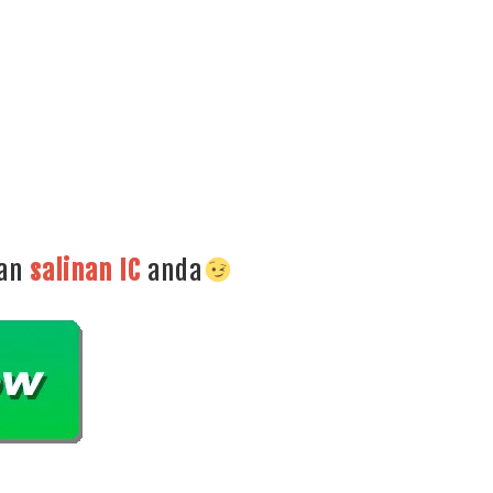
dan
salinan
IC
anda