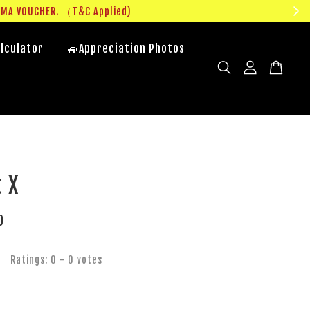
lculator
🚙Appreciation Photos
 X
0
Ratings:
0
-
0
votes