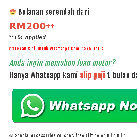
Bulanan serendah dari
𝗥𝗠𝟮𝟬𝟬++
**𝙏&𝘾 𝘼𝙥𝙥𝙡𝙞𝙚𝙙
👉🏻Tekan Sini Untuk Whatsapp Kami : SYM Jet X
Anda ingin memohon loan motor?
Hanya Whatsapp kami
slip gaji
1 bulan 
🤩 Special Accessories Voucher, free gift boleh pilih pilih