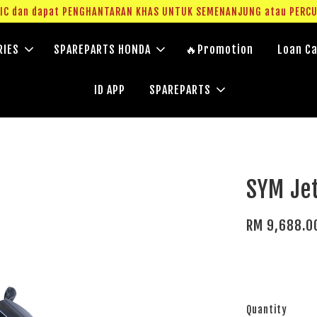
RM20 Voucher Khas untuk sparepart atau accessories
RIES
SPAREPARTS HONDA
🔥Promotion
Loan Ca
ID APP
SPAREPARTS
SYM Jet
RM 9,688.0
Quantity