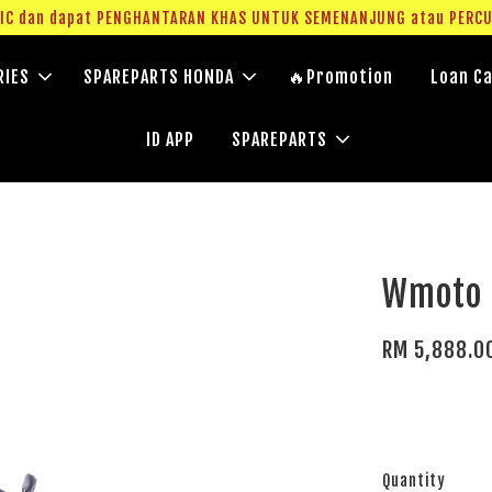
UNG atau PERCUMA VOUCHER. （T&C Applied)
RIES
SPAREPARTS HONDA
🔥Promotion
Loan Ca
ID APP
SPAREPARTS
Wmoto 
RM 5,888.0
Quantity