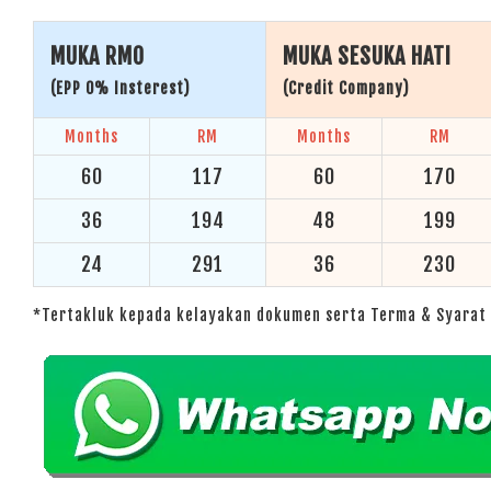
MUKA RM0
MUKA SESUKA HATI
(EPP 0% Insterest)
(Credit Company)
Months
RM
Months
RM
60
117
60
170
36
194
48
199
24
291
36
230
*Tertakluk kepada kelayakan dokumen serta Terma & Syarat 