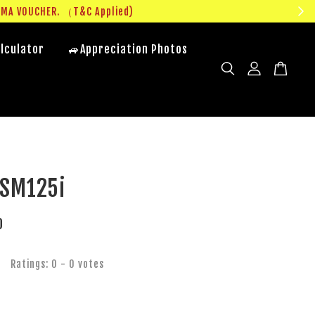
lculator
🚙Appreciation Photos
SM125i
0
Ratings:
0
-
0
votes