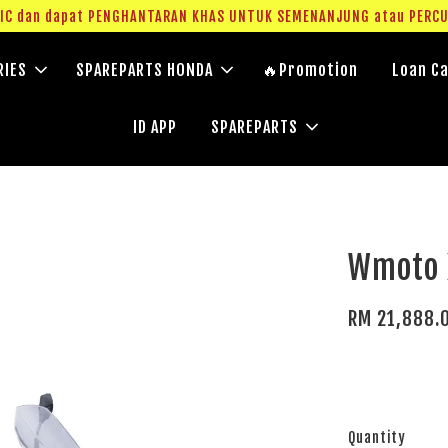
g IC dan dapat PENGHANTARAN KHAS UNTUK SEMENANJUNG atau PERC
RIES
SPAREPARTS HONDA
🔥Promotion
Loan Ca
ID APP
SPAREPARTS
Wmoto 
RM 21,888.
Quantity