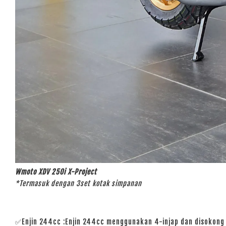
Wmoto XDV 250i X-Project
*Termasuk dengan 3set kotak simpanan
✅Enjin 244cc :
Enjin 244cc menggunakan 4-injap dan disokon