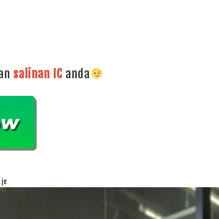
dan
salinan
IC
anda
 je