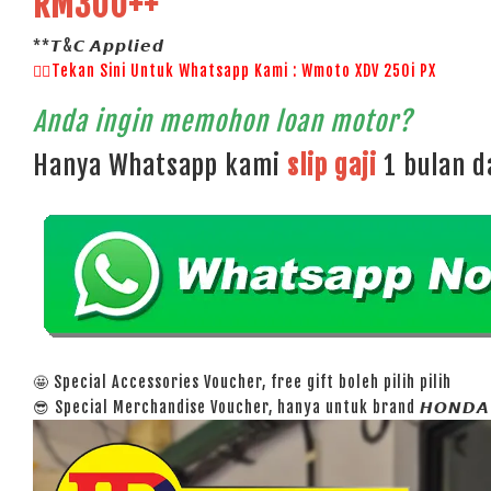
RM300++
**𝙏&𝘾 𝘼𝙥𝙥𝙡𝙞𝙚𝙙
👉🏻Tekan Sini Untuk Whatsapp Kami : Wmoto XDV 250i PX
Anda ingin memohon loan motor?
Hanya Whatsapp kami
slip gaji
1 bulan 
🤩 Special Accessories Voucher, free gift boleh pilih pilih
😎 Special Merchandise Voucher, hanya untuk brand 𝙃𝙊𝙉𝘿𝘼