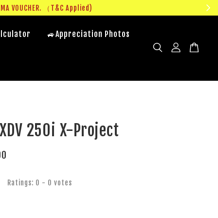
UMA VOUCHER. （T&C Applied)
lculator
🚙Appreciation Photos
XDV 250i X-Project
00
Ratings:
0
-
0
votes