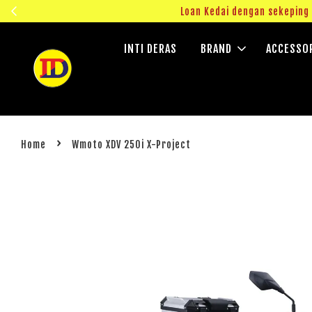
ngok!
Loan Kedai dengan sekepin
INTI DERAS
BRAND
ACCESSO
›
Home
Wmoto XDV 250i X-Project